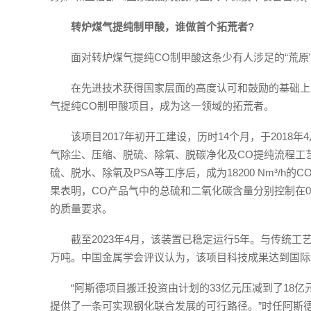
转炉煤气提纯制甲酸，谁做首个拓荒者?
面对转炉煤气提纯CO制甲酸这条少有人涉足的“荒原
在先进技术获得国家层面的高度认可和鼓励的基础上
气提纯CO制甲酸项目，成为这一领域的拓荒者。
该项目2017年初开工建设，历时14个月，于201
气除尘、压缩、脱硫、除氧、脱碳净化及CO提纯流程工艺全
硫、脱水、除氧及PSA等工序后，成为18200 Nm³/h
果表明，CO产品气中的总硫和二氧化碳含量分别控制在0.1p
的质量要求。
截至2023年4月，该装置已稳定运行5年。与传统工
万吨。中国金属学会评议认为，该项目科技成果达到国际
“阿斯德项目搬迁投资由计划的33亿元压减到了18
提供了一条可实现钢化联合发展的可行路径。”时任阿斯