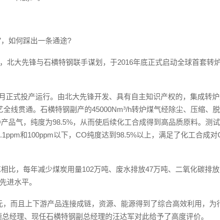
”，如何踩出一条通途?
，北大先锋与石横特钢联手谋划，于2016年底正式启动全球首套转
8年4月正式投产运行。由北大先锋开发、具有自主知识产权的，集成转
线贯通。石横特钢副产的45000Nm³/h转炉煤气经除尘、压缩、脱
的CO产品气，纯度为98.5%，从而使后续化工合成得到高品质原料。测
pm和100ppm以下，CO纯度达到98.5%以上，满足了化工合成对
艺相比，每年减少煤炭用量102万吨、废水排放47万吨、二氧化碳排放
先进水平。
亿元，而且上下游产品连接成链，资源、能源得到了综合高效利用，为
德总经理、现任石横特钢副总经理的汪达军对此给予了高度评价。