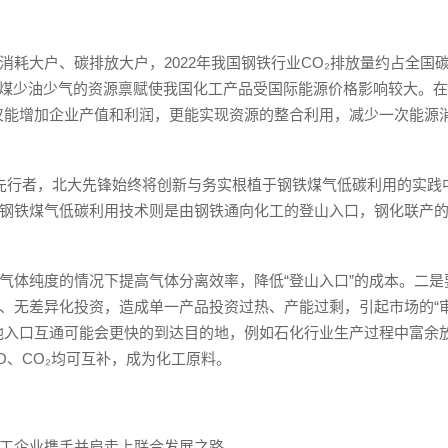
耗大户、碳排放大户，2022年我国钢铁行业CO₂排放量约占全国
多煤少油少气的资源禀赋使我国化工产品受国际能源价格影响较大。在
仅能增加企业产值和利润，更能实现资源的整合利用，减少一次能源
先行者，北大先锋始终将创新与务实根植于钢铁煤气低碳利用的实践
钢铁煤气低碳利用技术则是由钢铁通向化工的登山入口，钢化联产
气体纯度的情况下提高气体分离效率，降低“登山入口”的成本。二是
、无差异化投资，造成单一产品投资过热、产能过剩，引起市场的“
他入口互通可能会更快的到达目的地，例如石化行业生产过程中富余
、CO₂均可互补，成为化工原料。
工企业携手并肩走上联合发展之路。