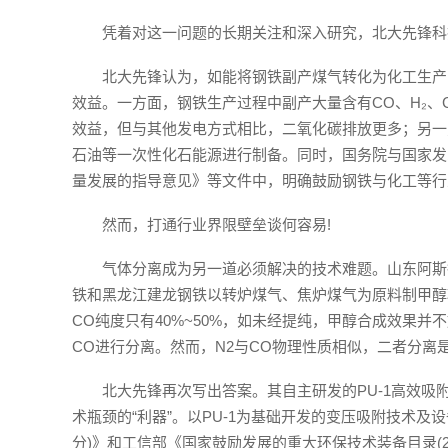
凭着对这一问题的长期关注和深入研究，北大先锋科
北大先锋认为，如能将钢铁副产煤气转化为化工生产
效益。一方面，钢铁生产过程中副产大量含有CO、H₂、
效益，但与其他发电方式相比，二氧化碳排放更多；另一
石油等一次性化石能源进行制备。同时，国务院与国家发
量发展的指导意见》等文件中，明确鼓励钢铁与化工等行
然而，打通行业界限壁垒谈何容易!
气体分离成为另一道必须解决的技术难题。山东阿斯
铁和黑龙江建龙钢铁以转炉煤气、焦炉煤气为原料制甲醇
CO纯度只有40%~50%，如未经提纯，甲醇合成效果并不
CO进行分离。然而，N2与CO物理性质相似，二者分离
北大先锋再次写出答案。其自主研发的PU-1高效吸
术瓶颈的“利器”。以PU-1为基础开发的变压吸附技术及
分)》和工信部《国家鼓励发展的重大环保技术装备目录(20