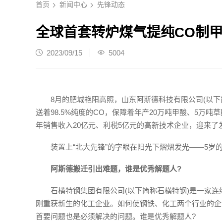
首页
新闻中心
先锋动态
全球首套转炉煤气提纯CO制
2023/09/15
5004
8月的肥城艳阳高照，山东阿斯德科技有限公司(以
送着98.5%纯度的CO，保障着年产20万吨甲酸、5万
年销售收入20亿元、利税5亿元的高新技术企业，迎来了发
装置上“北大先锋”的字眼在阳光下熠熠发光——5岁
阿斯德搬迁引出难题，谁是优秀解题人?
石横特钢集团有限公司(以下简称石横特钢)是一家连
刚重获新生的化工企业。如何使钢铁、化工两个行业的企
首要问题也是必须解决的问题。谁是优秀解题人?