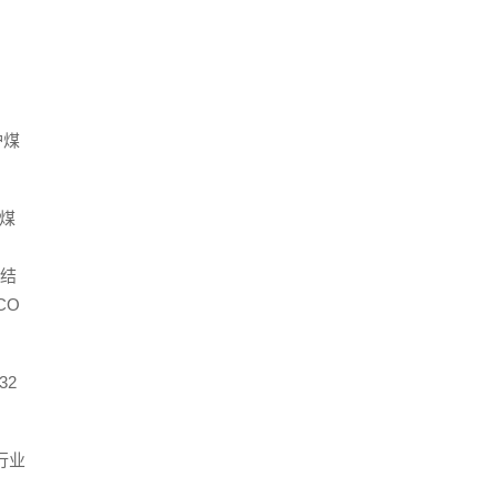
炉煤
炉煤
试结
CO
32
行业