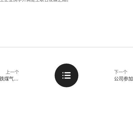
上一个
下一个
北大先锋与沈鼓成套签订战略合作协议 共促钢铁煤气低碳利用发展
公司参加