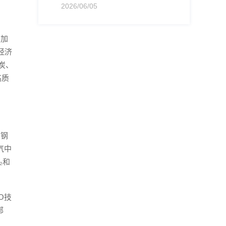
2026/06/05
增加
经济
炭、
高质
州钢
气中
₂和
O技
部