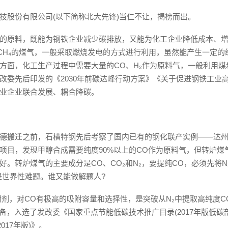
技股份有限公司(以下简称北大先锋)当仁不让，揭榜而出。
的原料，既能为钢铁企业减少碳排放，又能为化工企业降低成本、
CH₄的煤气，一般采取燃烧发电的方式进行利用，虽然能产生一定的
方面，化工生产过程中需要大量的CO、H₂作为原料气，一般利用煤
改委先后印发的《2030年前碳达峰行动方案》《关于促进钢铁工业
业企业联合发展、耦合降碳。
德搬迁之前，石横特钢先后考察了国内已有的钢化联产实例——达
项目，发现甲醇合成需要纯度90%以上的CO作为原料气，但转炉煤
好。转炉煤气的主要成分是CO、CO₂和N₂，要提纯CO，必须先将N
是世界性难题。谁又能做解题人?
附剂，对CO有极高的吸附容量和选择性，是突破从N₂中提取高纯度C
设备，入选了发改委《国家重点节能低碳技术推广目录(2017年版低碳
17年版)》。