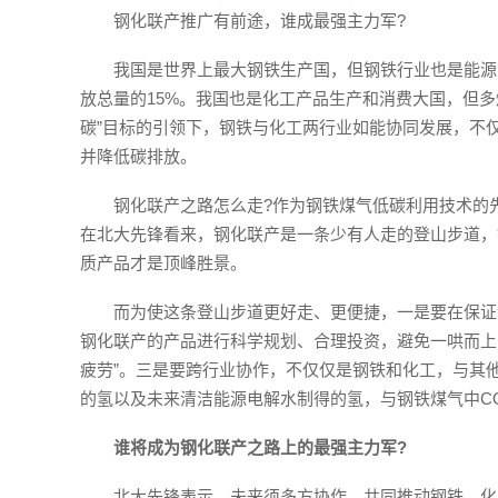
钢化联产推广有前途，谁成最强主力军?
我国是世界上最大钢铁生产国，但钢铁行业也是能源消
放总量的15%。我国也是化工产品生产和消费大国，但
碳”目标的引领下，钢铁与化工两行业如能协同发展，不
并降低碳排放。
钢化联产之路怎么走?作为钢铁煤气低碳利用技术的
在北大先锋看来，钢化联产是一条少有人走的登山步道，
质产品才是顶峰胜景。
而为使这条登山步道更好走、更便捷，一是要在保证
钢化联产的产品进行科学规划、合理投资，避免一哄而上
疲劳”。三是要跨行业协作，不仅仅是钢铁和化工，与其
的氢以及未来清洁能源电解水制得的氢，与钢铁煤气中CO
谁将成为钢化联产之路上的最强主力军?
北大先锋表示，未来须多方协作，共同推动钢铁、化