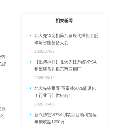
相关新闻
北大先锋亮相第八届现代煤化工低
碳与智能装备大会
2026/07/07
元输
【出海标杆】北大先锋万级VPSA
已成
制氧装备扎根东南亚钢厂
2026/06/12
北大先锋荣膺“蓝蜜蜂2026能源化
工行业百佳供应商”
2026/06/08
家刚
新兴铸管VPSA制氧项目顺利投运
虑的
年创收超1200万