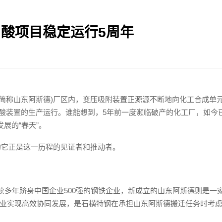
甲酸项目稳定运行5周年
下简称山东阿斯德)厂区内，变压吸附装置正源源不断地向化工合成单
吨草酸装置的生产运行。谁能想到，5年前一度濒临破产的化工厂，如今
展的“春天”。
的它正是这一历程的见证者和推动者。
续多年跻身中国企业500强的钢铁企业，新成立的山东阿斯德则是一
业实现高效协同发展，是石横特钢在承担山东阿斯德搬迁任务时考