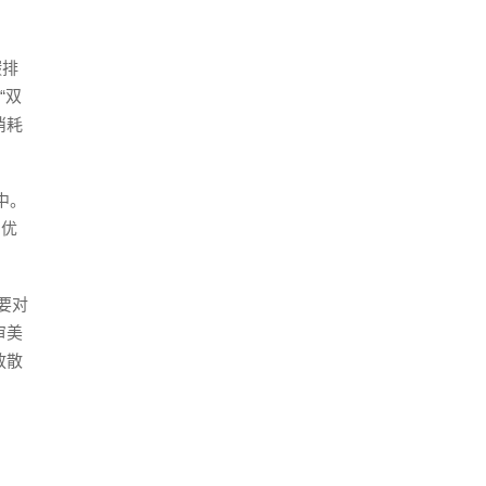
碳排
“双
消耗
中。
的优
要对
审美
放散