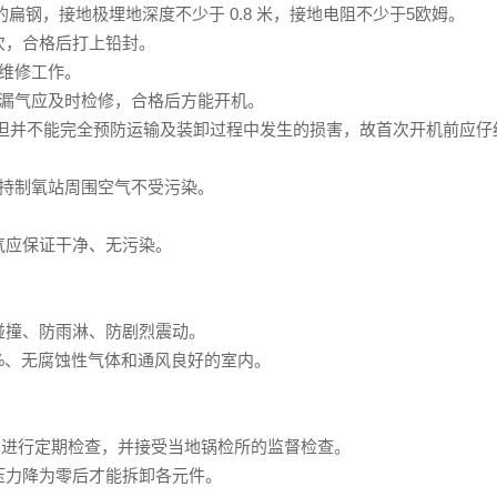
4的扁钢，接地极埋地深度不少于 0.8 米，接地电阻不少于5欧姆。
次，合格后打上铅封。
的维修工作。
发现漏气应及时检修，合格后方能开机。
证，但并不能完全预防运输及装卸过程中发生的损害，故首次开机前应仔
持制氧站周围空气不受污染。
气应保证干净、无污染。
碰撞、防雨淋、防剧烈震动。
80%、无腐蚀性气体和通风良好的室内。
规定进行定期检查，并接受当地锅检所的监督检查。
的压力降为零后才能拆卸各元件。