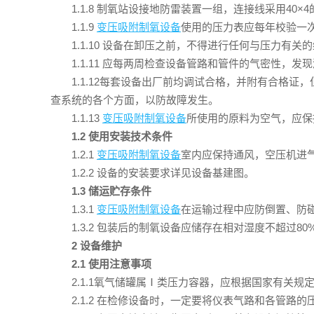
1.1.8 制氧站设接地防雷装置一组，连接线采用40×
1.1.9
变压吸附制氧设备
使用的压力表应每年校验一
1.1.10 设备在卸压之前，不得进行任何与压力有关
1.1.11 应每两周检查设备管路和管件的气密性，
1.1.12每套设备出厂前均调试合格，并附有合格
查系统的各个方面，以防故障发生。
1.1.13
变压吸附制氧设备
所使用的原料为空气，应保
1.2 使用安装技术条件
1.2.1
变压吸附制氧设备
室内应保持通风，空压机进
1.2.2 设备的安装要求详见设备基建图。
1.3 储运贮存条件
1.3.1
变压吸附制氧设备
在运输过程中应防倒置、防
1.3.2 包装后的制氧设备应储存在相对湿度不超过
2 设备维护
2.1 使用注意事项
2.1.1氧气储罐属Ⅰ类压力容器，应根据国家有关
2.1.2 在检修设备时，一定要将仪表气路和各管路