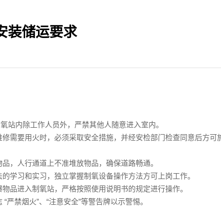
安装储运要求
制氧站内除工作人员外，严禁其他人随意进入室内。
管道维修需要用火时，必须采取安全措施，并经安检部门检查同意后方可
易爆物品，人行通道上不准堆放物品，确保道路畅通。
作方法的学习和实习，独立掌握制氧设备操作方法方可上岗工作。
燃易爆物品进入制氧站，严格按照使用说明书的规定进行操作。
志 “严禁烟火”、“注意安全”等警告牌以示警惕。
。