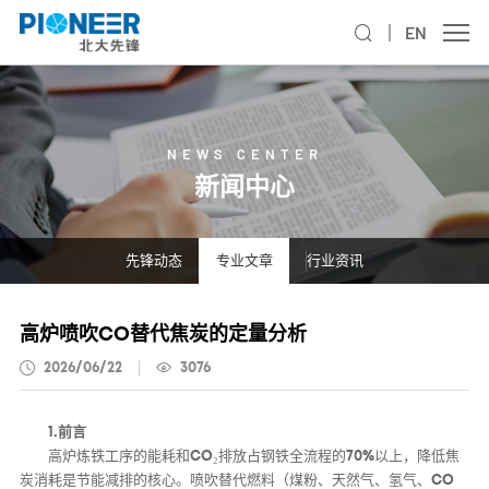
EN
NEWS CENTER
新闻中心
先锋动态
专业文章
行业资讯
高炉喷吹CO替代焦炭的定量分析
2026/06/22
3076
1.前言
高炉炼铁工序的能耗和CO₂排放占钢铁全流程的70%以上，降低焦
炭消耗是节能减排的核心。喷吹替代燃料（煤粉、天然气、氢气、CO