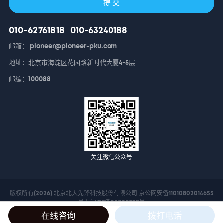
提 交
010-62761818
010-63240188
邮箱： pioneer@pioneer-pku.com
地址：北京市海淀区花园路新时代大厦4-5层
邮编：100088
关注微信公众号
版权所有(2026) 北京北大先锋科技股份有限公司 京公网安备11010802014655
号 |
京ICP备05050739号
在线咨询
拨打电话
网站地图
法律声明
数据保护申明
创新创业平台
技术支持