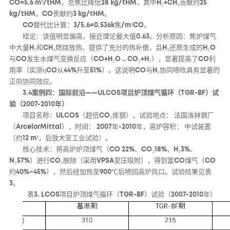
CO=5.6 m³/tHM，总焦比降低28 kg/tHM，其中H₂+CH₄贡献约25
kg/tHM，CO贡献约3 kg/tHM。
CO替代比计算：3/5.6=0.536k焦/m³CO。
结论：该值明显偏高，接近理论最大值0.63。分析原因：焦炉煤气
中大量H₂和CH₄燃烧放热，提供了充分的热补偿，且H₂还原生成的H₂O
与CO发生水煤气变换反应（CO+H₂O→CO₂+H₂），显著提高了CO利
用率（实测ηCO从44%升至51%）。这说明CO与H₂协同喷吹具有显著的
正向协同效应。
3.4案例四：国际前沿——ULCOS项目炉顶煤气循环（TGR-BF）试
验（2007-2010年）
项目名称：ULCOS（超低CO₂炼钢），试验地点： 法国洛林钢厂
（ArcelorMittal），时间： 2007年-2010年，高炉容积： 中试装置
（约12 m³，后放大至工业试验）。
核心技术：将高炉炉顶煤气（CO 22%、CO₂18%、H₂3%、
N₂57%）进行CO₂脱除（采用VPSA变压吸附），得到富CO煤气（CO
约40%~45%），然后经加热至900℃后喷回高炉风口。试验结果见表
3。
表3. LCOS项目炉顶煤气循环（TGR-BF）试验（2007-2010年）