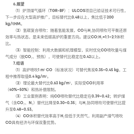
6.展望
（1）炉顶煤气循环（TGR-BF）：ULCOS项目已验证技术可行性，
下一步应在大型高炉推广，目标替代比0.48以上，焦比低于200
kg/tHM。
（2）氢碳复合喷吹：随着氢能发展，CO与H₂协同喷吹可平衡还原
效率与热状态，是未来低碳高炉的重要方向。建议CO:H₂=1:1~2:1体积
比。
（3）智能控制：利用大数据和机理模型，实时优化CO喷吹量与煤
气成分（脱CO₂、预热），可使替代比稳定在0.42以上。
7.结语
（1）高炉喷吹1 m³ CO（标准状况）可替代焦炭0.35~0.45 kg，工
程中推荐取值0.4 kg/m³。
（2）理论最大替代比0.63 kg/m³，实际受CO利用率
（40%~50%）和热补偿限制。
（3）工业案例表明：纯CO喷吹替代比稳定在0.39~0.42；转炉煤
气（含CO₂、N₂）替代比降至0.30~0.35；与H₂协同喷吹可使替代比提
升至0.48~0.53。
（4）CO体积替代效率高于H₂但低于天然气，利用副产煤气喷吹
CO具有经济与环保双重优势。