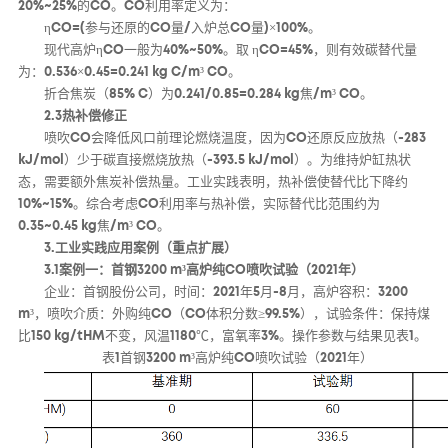
20%~25%的CO。CO利用率定义为：
ηCO=(参与还原的CO量/入炉总CO量)×100%。
现代高炉ηCO一般为40%~50%。取 ηCO=45%，则有效碳替代量
为：0.536×0.45=0.241 kg C/m³ CO。
折合焦炭（85% C）为0.241/0.85=0.284 kg焦/m³ CO。
2.3热补偿修正
喷吹CO会降低风口前理论燃烧温度，因为CO还原反应放热（-283
kJ/mol）少于碳直接燃烧放热（-393.5 kJ/mol）。为维持炉缸热状
态，需要额外焦炭补偿热量。工业实践表明，热补偿使替代比下降约
10%~15%。综合考虑CO利用率与热补偿，实际替代比范围约为
0.35~0.45 kg焦/m³ CO。
3.工业实践应用案例（重点扩展）
3.1案例一：首钢3200 m³高炉纯CO喷吹试验（2021年）
企业：首钢股份公司，时间：2021年5月-8月，高炉容积：3200
m³，喷吹介质：外购纯CO（CO体积分数≥99.5%），试验条件：保持煤
比150 kg/tHM不变，风温1180℃，富氧率3%。操作参数与结果见表1。
表1首钢3200 m³高炉纯CO喷吹试验（2021年）