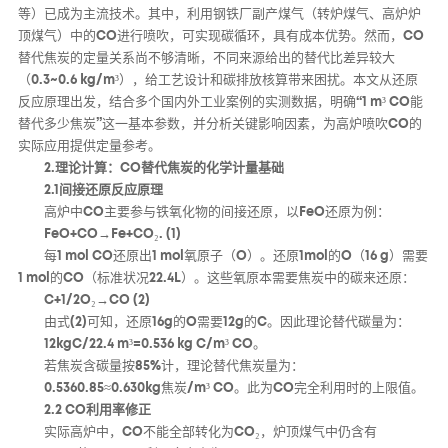
等）已成为主流技术。其中，利用钢铁厂副产煤气（转炉煤气、高炉炉
顶煤气）中的CO进行喷吹，可实现碳循环，具有成本优势。然而，CO
替代焦炭的定量关系尚不够清晰，不同来源给出的替代比差异较大
（0.3~0.6 kg/m³），给工艺设计和碳排放核算带来困扰。本文从还原
反应原理出发，结合多个国内外工业案例的实测数据，明确“1 m³ CO能
替代多少焦炭”这一基本参数，并分析关键影响因素，为高炉喷吹CO的
实际应用提供定量参考。
2.理论计算：CO替代焦炭的化学计量基础
2.1间接还原反应原理
高炉中CO主要参与铁氧化物的间接还原，以FeO还原为例：
FeO+CO→Fe+CO
₂
. (1)
每1 mol CO还原出1 mol氧原子（O）。还原1mol的O（16 g）需要
1 mol的CO（标准状况22.4L）。这些氧原本需要焦炭中的碳来还原：
C+1/2O
₂
→CO (2)
由式(2)可知，还原16g的O需要12g的C。因此理论替代碳量为：
12kgC/22.4 m³=0.536 kg C/m³ CO。
若焦炭含碳量按85%计，理论替代焦炭量为：
0.5360.85≈0.630kg焦炭/m³ CO。此为CO完全利用时的上限值。
2.2 CO利用率修正
实际高炉中，CO不能全部转化为CO₂，炉顶煤气中仍含有