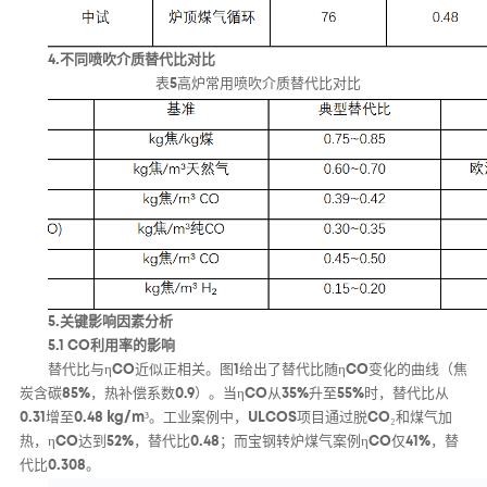
4.不同喷吹介质替代比对比
表5高炉常用喷吹介质替代比对比
5.关键影响因素分析
5.1 CO利用率的影响
替代比与ηCO近似正相关。图1给出了替代比随ηCO变化的曲线（焦
炭含碳85%，热补偿系数0.9）。当ηCO从35%升至55%时，替代比从
0.31增至0.48 kg/m³。工业案例中，ULCOS项目通过脱CO₂和煤气加
热，ηCO达到52%，替代比0.48；而宝钢转炉煤气案例ηCO仅41%，替
代比0.308。