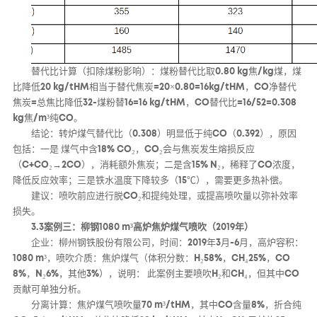
替代比计算（扣除煤粉影响）：煤粉替代比取0.80 kg焦/kg煤，煤
比降低20 kg/tHM相当于替代焦炭=20×0.80=16kg/tHM，CO净替代
焦炭=总焦比降低32-煤粉替16=16 kg/tHM，CO替代比=16/52=0.308
kg焦/m³纯CO。
结论：转炉煤气替代比（0.308）明显低于纯CO（0.392），原因
包括：一是 煤气中含18% CO₂，CO₂会与焦炭发生熔损反应
（C+CO₂→2CO），消耗额外焦炭；二是含15% N₂，稀释了CO浓度，
降低反应效率；三是铁水温度下降较多（15℃），需要更多热补偿。
建议：喷吹前应进行脱CO₂和提纯处理，或提高喷吹量以弥补效率
损失。
3.3案例三：柳钢1080 m³高炉焦炉煤气喷吹（2019年）
企业：柳州钢铁股份有限公司，时间：2019年3月-6月，高炉容积：
1080 m³，喷吹介质：焦炉煤气（体积分数：H₂58%，CH₄25%，CO
8%，N₂6%，其他3%），说明： 此案例主要喷吹H₂和CH₄，但其中CO
贡献可单独分析。
分离计算：焦炉煤气喷吹量70 m³/tHM，其中CO含量8%，折合纯