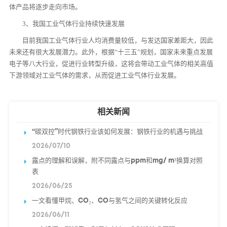
体产品将逐步走向市场。
3、我国工业气体行业持续快速发展
目前我国工业气体行业人均消费量较低，与发达国家差距大，因此
未来还有很大发展潜力。此外，根据“十三五”规划，国家未来重点发展
电子等八大行业，促进行业转型升级，这将会带动工业气体的相关高值
下游领域对工业气体的需求，从而促进工业气体行业发展。
相关新闻
“碳双控”时代钢铁行业该如何发展：钢铁行业的机遇与挑战
2026/07/10
露点的理解和误解，附不同露点与ppm和mg/ m³换算对照
表
2026/06/25
一文看懂甲烷、CO₂、CO与氢气之间的关键转化反应
2026/06/11