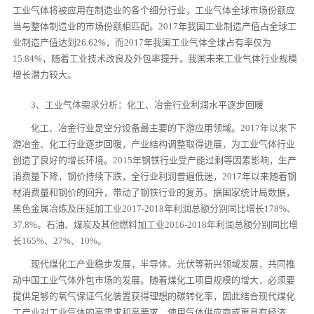
工业气体将被应用在制造业的各个细分行业，工业气体全球市场份额应
当与整体制造业的市场份额相匹配。2017年我国工业制造产值占全球工
业制造产值达到26.62%，而2017年我国工业气体全球占有率仅为
15.84%，随着工业技术改良及外包率提升，我国未来工业气体行业规模
增长潜力较大。
3、工业气体需求分析：化工、冶金行业利润水平逐步回暖
化工、冶金行业是空分设备最主要的下游应用领域。2017年以来下
游冶金、化工行业逐步回暖，产业结构调整取得进展，为工业气体行业
创造了良好的增长环境。2015年钢铁行业受产能过剩等因素影响，生产
消费量下降，钢价持续下跌，全行业利润普遍低迷，2017年以来随着钢
材消费量和钢价的回升，带动了钢铁行业的复苏。据国家统计局数据，
黑色金属冶炼及压延加工业2017-2018年利润总额分别同比增长178%、
37.8%。石油、煤炭及其他燃料加工业2016-2018年利润总额分别同比增
长165%、27%、10%。
现代煤化工产业稳步发展，半导体、光伏等新兴领域发展，共同推
动中国工业气体外包市场的发展。随着煤化工项目规模的增大，必须要
提供足够的氧气保证气化装置获得理想的碳转化率，因此结合现代煤化
工产业对工业气体的高需求和高要求，使用气体供应商或更具有经济