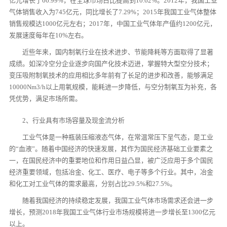
亿元增长了66.99%，在全球市场占比提高到10.62%。2012年，我国工业
气体销售收入为745亿元，同比增长了7.29%；2015年我国工业气体整体
销售规模达1000亿元左右；2017年，中国工业气体年产值约1200亿元，
发展速度每年在10%左右。
近些年来，国内制氧行业在技术进步、节能降耗等方面取得了显著
成绩。如深冷空分企业逐步向国产化技术迈进，掌握特大型空分技术；
变压吸附制氧技术的应用相比多年前有了长足的进步和改善，能够满足
10000Nm3/h以上用氧规模，能耗进一步降低，与空分制氧互为补充，各
凭优势，满足市场所需。
2、行业具有市场容量及现金流分析
工业气体是一种瓶装压缩液态气体，在常温常压下呈气态，是工业
的“血液”。随着中国经济的快速发展，其作为国民经济基础工业要素之
一，在国民经济中的重要地位和作用日益凸显，被广泛应用于多个国民
经济重要领域，包括冶金、化工、医疗、电子等多个行业。其中，冶金
和化工对工业气体的需求最高，分别占比29.5%和27.5%。
随着我国经济的持续稳定发展，我国工业气体市场需求还会进一步
增长，预测2018年我国工业气体行业市场规模将进一步增长至1300亿元
以上。