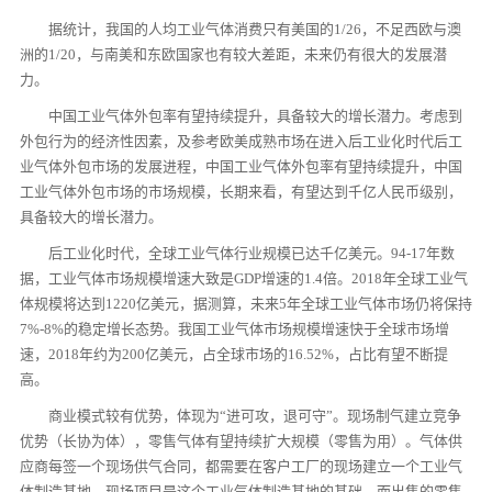
据统计，我国的人均工业气体消费只有美国的1/26，不足西欧与澳
洲的1/20，与南美和东欧国家也有较大差距，未来仍有很大的发展潜
力。
中国工业气体外包率有望持续提升，具备较大的增长潜力。考虑到
外包行为的经济性因素，及参考欧美成熟市场在进入后工业化时代后工
业气体外包市场的发展进程，中国工业气体外包率有望持续提升，中国
工业气体外包市场的市场规模，长期来看，有望达到千亿人民币级别，
具备较大的增长潜力。
后工业化时代，全球工业气体行业规模已达千亿美元。94-17年数
据，工业气体市场规模增速大致是GDP增速的1.4倍。2018年全球工业气
体规模将达到1220亿美元，据测算，未来5年全球工业气体市场仍将保持
7%-8%的稳定增长态势。我国工业气体市场规模增速快于全球市场增
速，2018年约为200亿美元，占全球市场的16.52%，占比有望不断提
高。
商业模式较有优势，体现为“进可攻，退可守”。现场制气建立竞争
优势（长协为体），零售气体有望持续扩大规模（零售为用）。气体供
应商每签一个现场供气合同，都需要在客户工厂的现场建立一个工业气
体制造基地。现场项目是这个工业气体制造基地的基础，而出售的零售