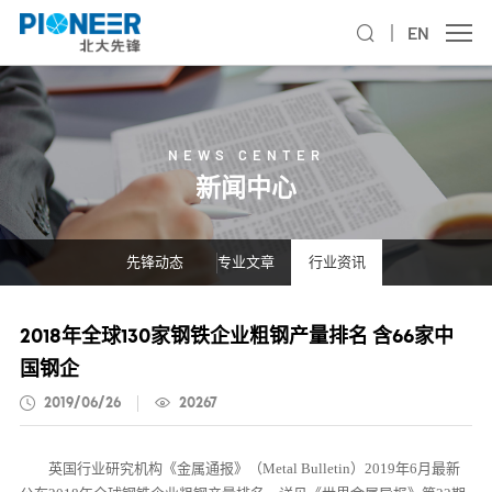
EN
NEWS CENTER
新闻中心
先锋动态
专业文章
行业资讯
2018年全球130家钢铁企业粗钢产量排名 含66家中
国钢企
2019/06/26
20267
英国行业研究机构《金属通报》（Metal Bulletin）2019年6月最新