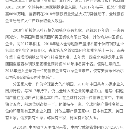
公布2018年全球钢铁企业粗钢产量排名，详见《世界金属导报》第22期
A01。2018年全球共有130家钢铁企业入围，与2017年持平，但总产量提
高8690万吨，这表明在2018年钢铁行业效益大好形势推动下，全球钢铁
企业纷纷扩大生产以获取最大效益。
2018年新被纳入排行榜的钢铁企业有九家，这较2017年的十一家有
所减少，除英国利百得集团和英国钢铁有限公司外，其他均为中国钢铁
企业。同2017年相比，2018年进入全球粗钢产量排名前十位的钢铁企业
名单1-8名完全没有变化，去年第九名首钢集团今年排名第十一名，而去
年第十名塔塔钢铁公司今年排名第九名，去年第十四名北京建龙重工集
团因重组西林钢铁集团和北满特钢2018年排名第十名。值得注意的是，
2018年进入全球前十位的钢铁企业有八家企业增产，仅有安赛乐米塔尔
公司和JFE钢铁公司小幅减产。
分国家来看，作为全球最大的产钢国，2018年中国共有66家企业入
围排行榜，与2017年持平，仍占全球入围企业的半壁江山，这与中国粗
钢产量在全球所占比重基本相当。在全球排名前十位钢铁企业中，中国
独占五席，前20位则占据一半，仍维持在十家。全球粗钢产量排名第二
位的印度则有五家企业入围，其他主要产钢国家中，日本有五家，美国
有五家，俄罗斯有七家，韩国有三家，德国有五家入围。
从2018年中国钢企入围情况来看，中国宝武钢铁集团以6742.9万吨