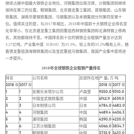
继续占据中国最大钢铁企业地位，河钢集团位居次席，沙钢集团则继续
保持在第三的位置。鞍钢集团、北京建龙重工集团、首钢集团、山东钢
铁集团、湖南华菱钢铁集团、马钢集团以及本钢集团分列第四至第十
位。值得关注的是，与2017年相比，2018年中国前十大钢铁企业排名变
化非常小，仅北京建龙重工集团因重组西林钢铁集团和北满特钢上移两
名，其他都保持不变。中国排名前十位的钢铁企业粗钢产量总计达到
3.27亿吨，产业集中度（CR10）为35.3%，较上年的35.2%略有上升，随
着德龙重组渤海钢铁集团以及宝武重组马钢集团，我国产业集中度将进
一步提升。
2018年全球钢铁企业粗钢产量排名
排名
公司名称
总部所在地
产 量
,
万 吨
2018
年
2017
年
2018
年
2017
年
1
1
安赛乐米塔尔公司
卢森堡
9250.0
9310.0
2
2
中国宝武钢铁集团
中国
6742.9
6539.0
3
3
日本制铁公司
日本
4784.0
4682.0
4
4
河钢集团
中国
4489.4
4406.3
5
5
浦项集团
韩国
4290.0
4220.0
6
6
江苏沙钢集团
中国
4066.0
3834.7
7
7
鞍钢集团
中国
3735.9
3422.0