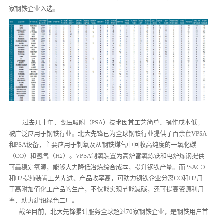
家钢铁企业入选。
过去几十年，变压吸附（
PSA
）技术因其工艺简单、操作成本低，
被广泛应用于钢铁行业。北大先锋已为全球钢铁行业提供了
百余套
VPSA
和
PSA
设备，主要应用于制氧及从钢铁煤气中回收高纯度的一氧化碳
（
CO
）和氢气（
H2
）。
VPSA
制氧装置为高炉富氧炼铁和电炉炼钢提供
可靠稳定氧源，能够大力降低冶炼综合成本，提升钢铁产量。
而
PSA
CO
和
H2
提纯装置工艺先进、产品收率高，可助力钢铁企业分离
CO
和
H2
用
于高附加值化工产品的生产，不仅能实现节能减碳，还可提高资源利用
率，助力建设绿色工厂。
截至目前，北大先锋累计服务全球超过
70
家钢铁企业，是钢铁用户首