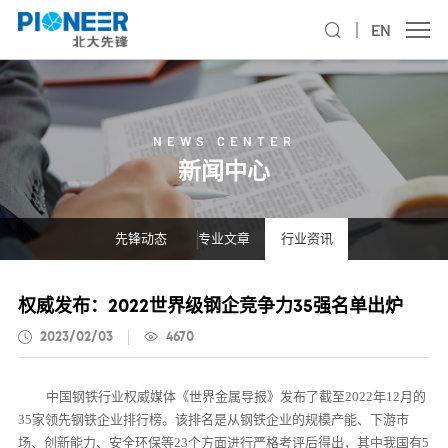
EN
NEWS CENTER
新闻中心
先锋动态
专业文章
行业资讯
权威发布：2022世界级钢企竞争力35强名单出炉
2023/02/03
4670
中国钢铁行业权威媒体《世界金属
导报
》发布了截至
2022
年
12
月的
35
家领先钢铁企业排行榜。该
排名
是从
钢铁企业的
规模产能、下游市
场、创新能力、
安全环保
等
23
个方面进行严格考评后得出，
其
中
我
国有
5