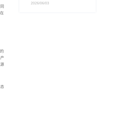
2026/06/03
不同
范在
虑的
联产
能源
气态