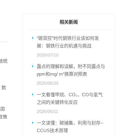
相关新闻
“碳双控”时代钢铁行业该如何发
展：钢铁行业的机遇与挑战
2026/07/10
放统
露点的理解和误解，附不同露点与
ppm和mg/ m³换算对照表
2026/06/25
，数
一文看懂甲烷、CO₂、CO与氢气
之间的关键转化反应
善国
2026/06/11
政策
一文读懂：碳捕集、利用与封存--
CCUS技术原理