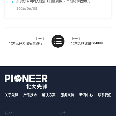
新兴铸管VPSA制氧项目顺利投运 年创收超1200万
2026/06/05
上一个
下一个
北大先锋力破装置运行难题 粤钢VPSA制氧改造圆满收官
北大先锋建设12500Nm3/h VPSA制氧设备 助力富氧炼铜
关于先锋
产品技术
解决方案
服务支持
新闻中心
联系我们