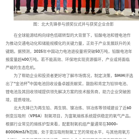
图：北大先锋参与颁奖仪式并与获奖企业合影
在全球能源结构向绿色低碳转型的大背景下，铅酸电池和锂电池作
为推动交通电动化和储能规模化的关键力量，正处于产业发展跃升的关
键期。据预测，2025年中国动力电池退役量将突破50万吨，铅酸电池年
报废量超400万吨。若不能高效、环保地实现资源循环，产业或将面临
严峻的生态危机。
为了帮助企业和投资者更好地了解市场情况，制定决策，SMM评选
出了“金池杯”中国电池回收设备卓越贡献奖，鼓励和肯定为铅锌电池、
锂电池及其回收领域提供领先解决方案的技术服务商，助力企业突破困
境，提质增效。
北大先锋已为再生铅、再生铜、镍冶炼、锌冶炼等领域建设了近60
例变压吸附（VPSA）制氧项目，为富氧熔炼系统提供稳定的氧气产品。
根据行业常见的熔炼炉型来看，配套制氧机组产量通常在3000-
8000Nm3/h范围，处于变压吸附制氧工艺的常规水平，与其他用氧方