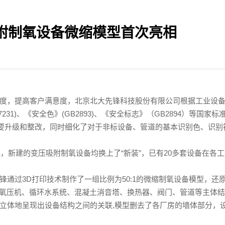
附制氧设备微缩模型首次亮相
度，提高客户满意度，北京北大先锋科技股份有限公司根据工业设
1)、《安全色》(GB2893)、《安全标志》（GB2894）等国家标
重要升级和整改，同时细化了对于非标设备、管道的基本识别色、识别
起，新建的变压吸附制氧设备均换上了“新装”，已有20多套设备在各
通过3D打印技术制作了一组比例为50:1的微缩制氧设备模型，还
、氧压机、循环水系统、混凝土消音塔、换热器、阀门、管道等主体结
立体地呈现出设备结构之间的关联,模型删去了各厂房的墙体部分，