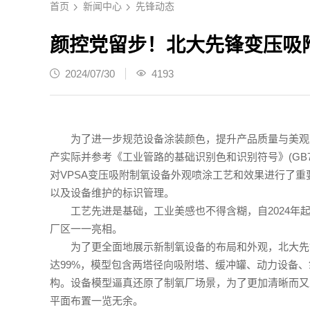
首页
新闻中心
先锋动态
颜控党留步！北大先锋变压吸
2024/07/30
4193
为了进一步规范设备涂装颜色，提升产品质量与美观
产实际并参考《工业管路的基础识别色和识别符号》(GB723
对VPSA变压吸附制氧设备外观喷涂工艺和效果进行了
以及设备维护的标识管理。
工艺先进是基础，工业美感也不得含糊，自2024年
厂区一一亮相。
为了更全面地展示新制氧设备的布局和外观，北大先锋
达99%，模型包含两塔径向吸附塔、缓冲罐、动力设备
构。设备模型逼真还原了制氧厂场景，为了更加清晰而又
平面布置一览无余。