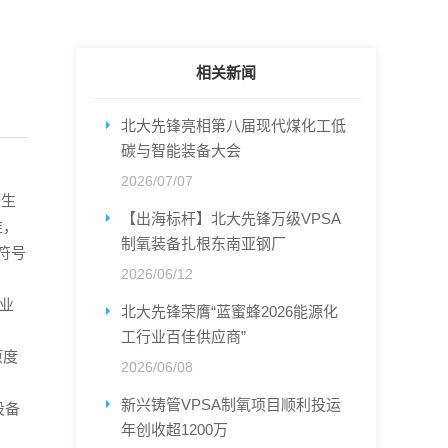
相关新闻
北大先锋亮相第八届现代煤化工低
碳与智能装备大会
2026/07/07
备生
【出海标杆】北大先锋万级VPSA
准，
制氧装备扎根东南亚钢厂
符号
2026/06/12
工业
北大先锋荣膺“蓝蜜蜂2026能源化
工行业百佳供应商”
原度
2026/06/08
新兴铸管VPSA制氧项目顺利投运
设备
年创收超1200万